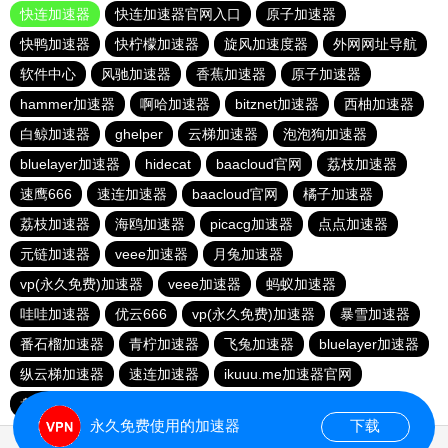
快连加速器
快连加速器官网入口
原子加速器
快鸭加速器
快柠檬加速器
旋风加速度器
外网网址导航
软件中心
风驰加速器
香蕉加速器
原子加速器
hammer加速器
啊哈加速器
bitznet加速器
西柚加速器
白鲸加速器
ghelper
云梯加速器
泡泡狗加速器
bluelayer加速器
hidecat
baacloud官网
荔枝加速器
速鹰666
速连加速器
baacloud官网
橘子加速器
荔枝加速器
海鸥加速器
picacg加速器
点点加速器
元链加速器
veee加速器
月兔加速器
vp(永久免费)加速器
veee加速器
蚂蚁加速器
哇哇加速器
优云666
vp(永久免费)加速器
暴雪加速器
番石榴加速器
青柠加速器
飞兔加速器
bluelayer加速器
纵云梯加速器
速连加速器
ikuuu.me加速器官网
盘古加速器
永久免费使用的加速器
下载