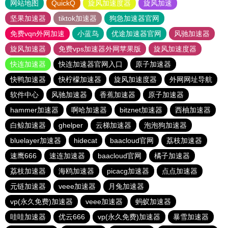
网站地图
QuickQ
旋风加速度器
旋风加速
坚果加速器
tiktok加速器
狗急加速器官网
免费vqn外网加速
小蓝鸟
优途加速器官网
风驰加速器
旋风加速器
免费vps加速器外网苹果版
旋风加速度器
快连加速器
快连加速器官网入口
原子加速器
快鸭加速器
快柠檬加速器
旋风加速度器
外网网址导航
软件中心
风驰加速器
香蕉加速器
原子加速器
hammer加速器
啊哈加速器
bitznet加速器
西柚加速器
白鲸加速器
ghelper
云梯加速器
泡泡狗加速器
bluelayer加速器
hidecat
baacloud官网
荔枝加速器
速鹰666
速连加速器
baacloud官网
橘子加速器
荔枝加速器
海鸥加速器
picacg加速器
点点加速器
元链加速器
veee加速器
月兔加速器
vp(永久免费)加速器
veee加速器
蚂蚁加速器
哇哇加速器
优云666
vp(永久免费)加速器
暴雪加速器