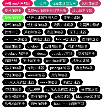
免费vqn外网加速
小蓝鸟
优途加速器官网
风驰加速器
旋风加速器
免费vps加速器外网苹果版
旋风加速度器
快连加速器
快连加速器官网入口
原子加速器
快鸭加速器
快柠檬加速器
旋风加速度器
外网网址导航
软件中心
风驰加速器
香蕉加速器
原子加速器
hammer加速器
啊哈加速器
bitznet加速器
西柚加速器
白鲸加速器
ghelper
云梯加速器
泡泡狗加速器
bluelayer加速器
hidecat
baacloud官网
荔枝加速器
速鹰666
速连加速器
baacloud官网
橘子加速器
荔枝加速器
海鸥加速器
picacg加速器
点点加速器
元链加速器
veee加速器
月兔加速器
vp(永久免费)加速器
veee加速器
蚂蚁加速器
哇哇加速器
优云666
vp(永久免费)加速器
暴雪加速器
番石榴加速器
青柠加速器
飞兔加速器
bluelayer加速器
纵云梯加速器
速连加速器
ikuuu.me加速器官网