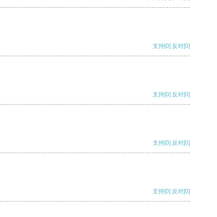
支持
[0]
反对
[0]
支持
[0]
反对
[0]
支持
[0]
反对
[0]
支持
[0]
反对
[0]