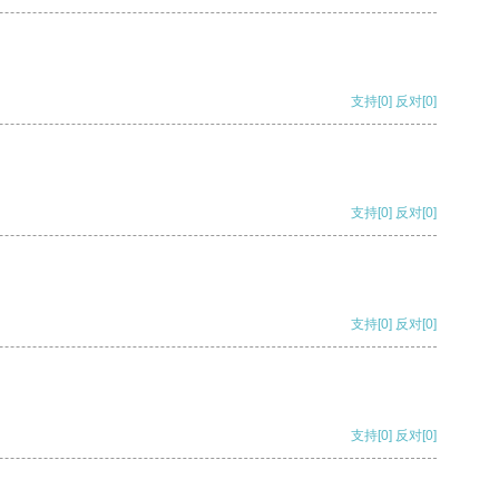
支持
[0]
反对
[0]
支持
[0]
反对
[0]
支持
[0]
反对
[0]
支持
[0]
反对
[0]