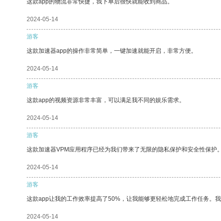
这款app的物流非常快捷，我下单后很快就能收到商品。
2024-05-14
游客
这款加速器app的操作非常简单，一键加速就能开启，非常方便。
2024-05-14
游客
这款app的视频资源非常丰富，可以满足我不同的娱乐需求。
2024-05-14
游客
这款加速器VPM应用程序已经为我们带来了无限的隐私保护和安全性保护
2024-05-14
游客
这款app让我的工作效率提高了50%，让我能够更轻松地完成工作任务。
2024-05-14