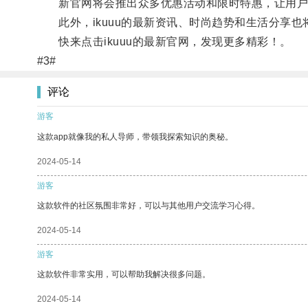
新官网将会推出众多优惠活动和限时特惠，让用户
此外，ikuuu的最新资讯、时尚趋势和生活分享也
快来点击ikuuu的最新官网，发现更多精彩！。
#3#
评论
游客
这款app就像我的私人导师，带领我探索知识的奥秘。
2024-05-14
游客
这款软件的社区氛围非常好，可以与其他用户交流学习心得。
2024-05-14
游客
这款软件非常实用，可以帮助我解决很多问题。
2024-05-14