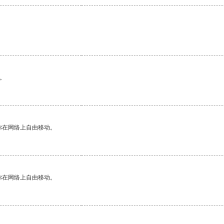
。
你在网络上自由移动。
你在网络上自由移动。