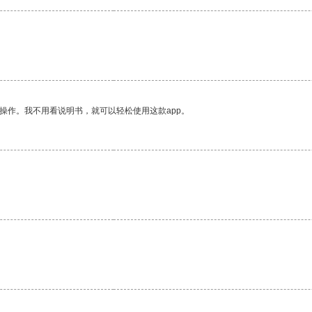
操作。我不用看说明书，就可以轻松使用这款app。