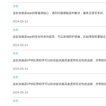
游客
这款加速器app的客服很贴心，遇到问题都能及时解决，服务态度非常好。
2024-05-14
游客
这款加速器app的安全性有待提高，可以加强防护措施，比如增加双重验证
2024-05-14
游客
这款加速器VPM应用程序可以给你提供最高速度和安全性的连接，并帮助
2024-05-14
游客
这款加速器VPM应用程序可以给你提供最高速度和安全性的连接，并帮助
2024-05-14
游客