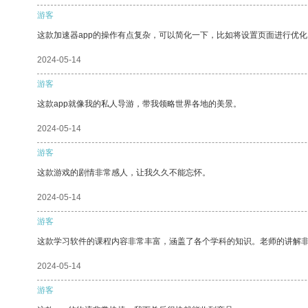
游客
这款加速器app的操作有点复杂，可以简化一下，比如将设置页面进行优化
2024-05-14
游客
这款app就像我的私人导游，带我领略世界各地的美景。
2024-05-14
游客
这款游戏的剧情非常感人，让我久久不能忘怀。
2024-05-14
游客
这款学习软件的课程内容非常丰富，涵盖了各个学科的知识。老师的讲解
2024-05-14
游客