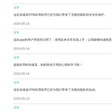
游客
这款加速器VPM应用程序已经为我们带来了无限的隐私和安全性保护。
2024-05-14
游客
这款app的用户界面简洁明了，使用起来非常容易上手，让我能够快速熟悉
2024-05-14
游客
超级好用的加速器，妈妈再也不用担心我的学习啦！
2024-05-14
游客
这款加速器VPM应用程序已经为我们带来了无限的隐私和自由。
2024-05-14
游客