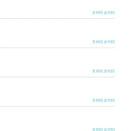
支持
[0]
反对
[0]
支持
[0]
反对
[0]
支持
[0]
反对
[0]
支持
[0]
反对
[0]
支持
[0]
反对
[0]