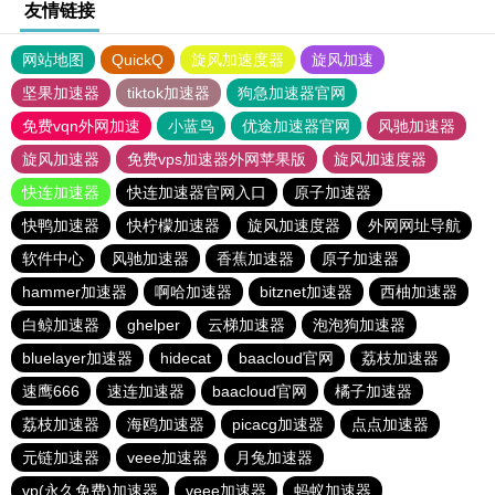
友情链接
网站地图
QuickQ
旋风加速度器
旋风加速
坚果加速器
tiktok加速器
狗急加速器官网
免费vqn外网加速
小蓝鸟
优途加速器官网
风驰加速器
旋风加速器
免费vps加速器外网苹果版
旋风加速度器
快连加速器
快连加速器官网入口
原子加速器
快鸭加速器
快柠檬加速器
旋风加速度器
外网网址导航
软件中心
风驰加速器
香蕉加速器
原子加速器
hammer加速器
啊哈加速器
bitznet加速器
西柚加速器
白鲸加速器
ghelper
云梯加速器
泡泡狗加速器
bluelayer加速器
hidecat
baacloud官网
荔枝加速器
速鹰666
速连加速器
baacloud官网
橘子加速器
荔枝加速器
海鸥加速器
picacg加速器
点点加速器
元链加速器
veee加速器
月兔加速器
vp(永久免费)加速器
veee加速器
蚂蚁加速器